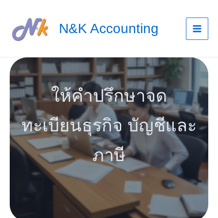
Skip
to
N&K Accounting
content
ให้คำปรึกษาจด
ทะเบียนธุรกิจ บัญชีและ
ภาษี