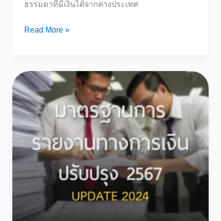
ธรรมดาที่มีเงินได้จากต่างประเทศ
ปรับ
Read More »
ใหญ่!
ภาษี
เงิน
ได้
จาก
ต่าง
ประเทศ
ปี
2567
เปลี่ยน
เกณฑ์
ใหม่