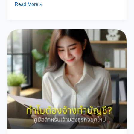
การ
Read More »
เปลี่ยนแปลง
มาตรฐาน
การ
รายงาน
ทางการ
เงิน
และ
รายการ
ย่อ
ใน
งบ
การ
เงิน
ปี
2567