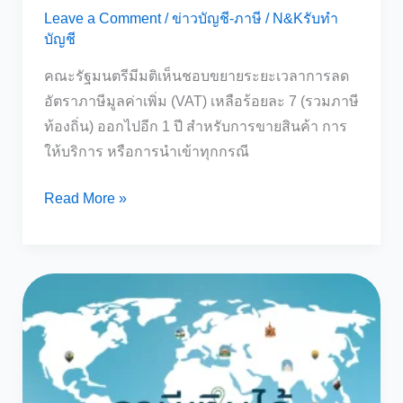
Leave a Comment
/
ข่าวบัญชี-ภาษี
/
N&Kรับทำ
บัญชี
คณะรัฐมนตรีมีมติเห็นชอบขยายระยะเวลาการลด
อัตราภาษีมูลค่าเพิ่ม (VAT) เหลือร้อยละ 7 (รวมภาษี
ท้องถิ่น) ออกไปอีก 1 ปี สำหรับการขายสินค้า การ
ให้บริการ หรือการนำเข้าทุกกรณี
ขยาย
Read More »
เวลา
ลด
อัตรา
ภาษี
มูลค่า
เพิ่ม
(VAT)
เหลือ